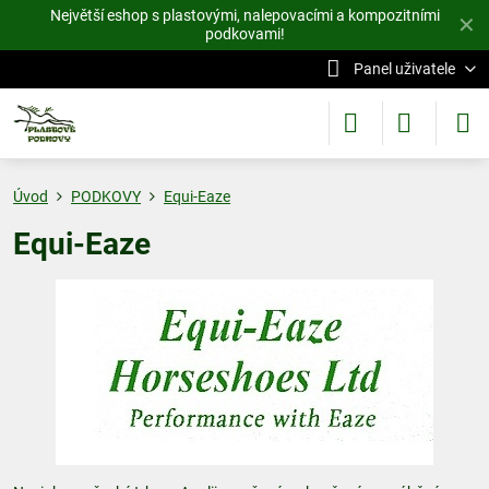
Největší eshop s plastovými, nalepovacími a kompozitními
✕
podkovami!
Panel uživatele
Úvod
PODKOVY
Equi-Eaze
Equi-Eaze