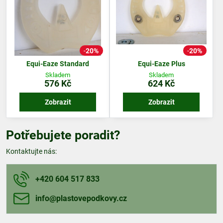
20%
20%
Equi-Eaze Standard
Equi-Eaze Plus
Skladem
Skladem
576 Kč
624 Kč
Zobrazit
Zobrazit
Potřebujete poradit?
Kontaktujte nás:
+420 604 517 833
info​@plastovepodkovy​.cz