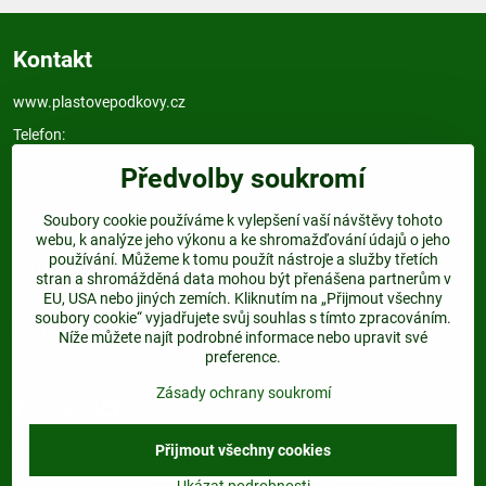
Kontakt
www.plastovepodkovy.cz
Telefon:
+420 604 517 833
Předvolby soukromí
E-mail:
info@plastovepodkovy.cz
Soubory cookie používáme k vylepšení vaší návštěvy tohoto
webu, k analýze jeho výkonu a ke shromažďování údajů o jeho
používání. Můžeme k tomu použít nástroje a služby třetích
Odkazy
stran a shromážděná data mohou být přenášena partnerům v
EU, USA nebo jiných zemích. Kliknutím na „Přijmout všechny
soubory cookie“ vyjadřujete svůj souhlas s tímto zpracováním.
Najdete nás:
Níže můžete najít podrobné informace nebo upravit své
preference.
Dejte nám follow a nenechte si ujít žádnou akci.
Zásady ochrany soukromí
Facebook
Twitter
Přijmout všechny cookies
©
2026
Copyright
Předvolby soukromí
Zásady ochrany soukromí