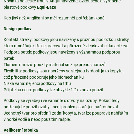
Novinka na české trhu, v Anglii navržené, ozkoušené a vyráběné
plastové podkovy
Equi-Eaze
Kdo jiný než Angličani by měl rozumnět potřebám koně!
Design podkov
Kontakt střelky: podkovy jsou navrženy s pružnou podložkou střelky,
která umožňuje střelce pracovat a přirozeně zlepšovat cirkulaci krve
Podpora patek: podkovy jsou navrženy s významnou podporou
patek
Tlumení nárazů: použitý materiál snižuje přenos nárazů
Flexibilita: podkovy jsou navrženy se stejnou tvrdostí jako kopyta,
což přirozeně podporuje jeho biomechaniku
Nízká váha: nejlehčí podkovy na trhu
Přijatelná cena: podkovy lze obvykle 1-2x znovu použít
Podkovy se vyrábějí i ve variantě s otvory na ozuby. Pokud tedy
potřebujete použít ozuby - není problém, stačí jen našroubovat
Jednotný tvar pro přední i zadní kopyta, tvar lze poupravit nahřátím
v horké vodě a nebo použitím rašple.
Velikostní tabulka