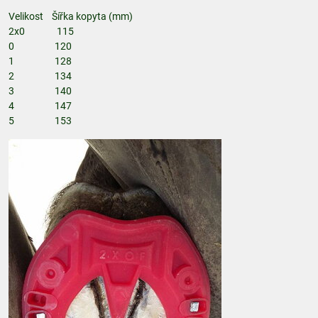
Velikost Šířka kopyta (mm)
2x0 115
0 120
1 128
2 134
3 140
4 147
5 153