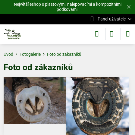
Největší eshop s plastovými, nalepovacími a kompozitními
✕
podkovami!
Panel uživatele
Úvod
Fotogalerie
Foto od zákazníků
Foto od zákazníků