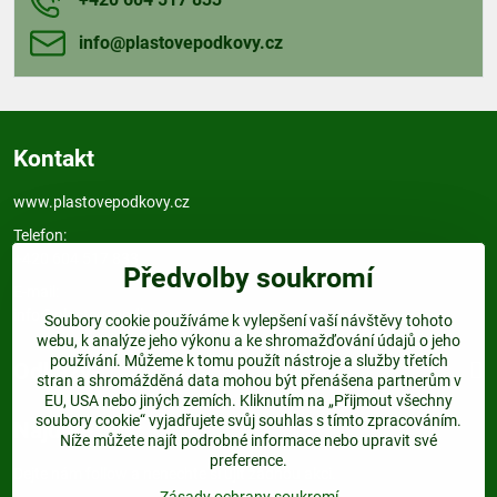
info​@plastovepodkovy​.cz
Kontakt
www.plastovepodkovy.cz
Telefon:
+420 604 517 833
Předvolby soukromí
E-mail:
info@plastovepodkovy.cz
Soubory cookie používáme k vylepšení vaší návštěvy tohoto
webu, k analýze jeho výkonu a ke shromažďování údajů o jeho
používání. Můžeme k tomu použít nástroje a služby třetích
Odkazy
stran a shromážděná data mohou být přenášena partnerům v
EU, USA nebo jiných zemích. Kliknutím na „Přijmout všechny
soubory cookie“ vyjadřujete svůj souhlas s tímto zpracováním.
Najdete nás:
Níže můžete najít podrobné informace nebo upravit své
preference.
Dejte nám follow a nenechte si ujít žádnou akci.