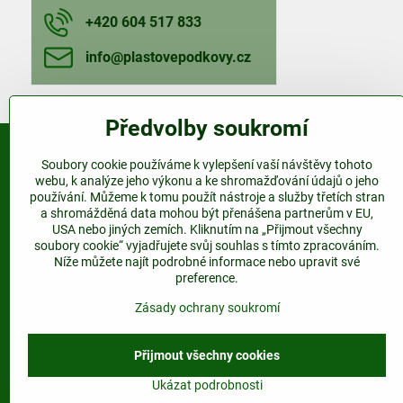
+420 604 517 833
info​@plastovepodkovy​.cz
Předvolby soukromí
Soubory cookie používáme k vylepšení vaší návštěvy tohoto
Kontakt
webu, k analýze jeho výkonu a ke shromažďování údajů o jeho
používání. Můžeme k tomu použít nástroje a služby třetích stran
www.plastovepodkovy.cz
a shromážděná data mohou být přenášena partnerům v EU,
USA nebo jiných zemích. Kliknutím na „Přijmout všechny
Telefon:
soubory cookie“ vyjadřujete svůj souhlas s tímto zpracováním.
+420 604 517 833
Níže můžete najít podrobné informace nebo upravit své
preference.
E-mail:
info@plastovepodkovy.cz
Zásady ochrany soukromí
Přijmout všechny cookies
Ukázat podrobnosti