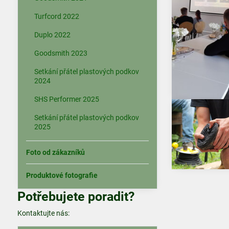
Turfcord 2022
Duplo 2022
Goodsmith 2023
Setkání přátel plastových podkov
2024
SHS Performer 2025
Setkání přátel plastových podkov
2025
Foto od zákazníků
Produktové fotografie
Potřebujete poradit?
Kontaktujte nás: