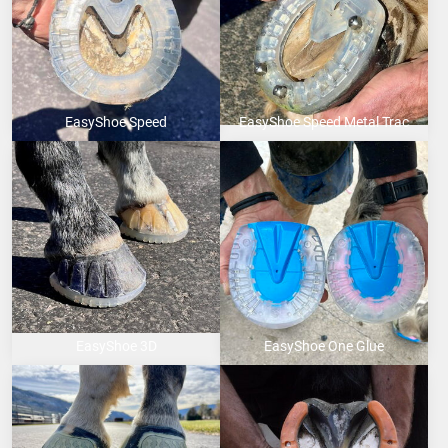
EasyShoe Speed
EasyShoe Speed Metal Trac
EasyShoe 3D
EasyShoe One Glue