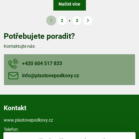
Načíst více
1
2
3
Potřebujete poradit?
Kontaktujte nás:
+420 604 517 833
info​@plastovepodkovy​.cz
Kontakt
www.plastovepodkovy.cz
Telefon:
+420 604 517 833