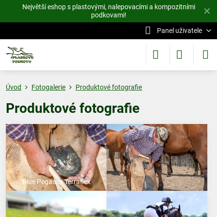
Největší eshop s plastovými, nalepovacími a kompozitními
✕
podkovami!
Panel uživatele
Úvod
Fotogalerie
Produktové fotografie
Produktové fotografie
Blue Pegasos Terraflex