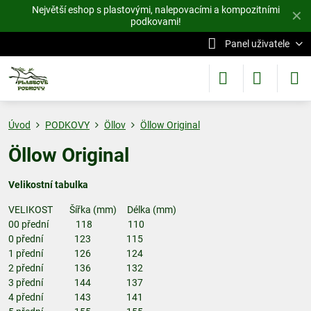
Největší eshop s plastovými, nalepovacími a kompozitními
✕
podkovami!
Panel uživatele
Úvod
PODKOVY
Öllov
Öllow Original
Öllow Original
Velikostní tabulka
VELIKOST Šířka (mm) Délka (mm)
00 přední 118 110
0 přední 123 115
1 přední 126 124
2 přední 136 132
3 přední 144 137
4 přední 143 141