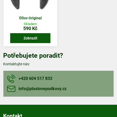
Öllov Original
Skladem
590 Kč
Zobrazit
Potřebujete poradit?
Kontaktujte nás:
+420 604 517 833
info​@plastovepodkovy​.cz
Kontakt