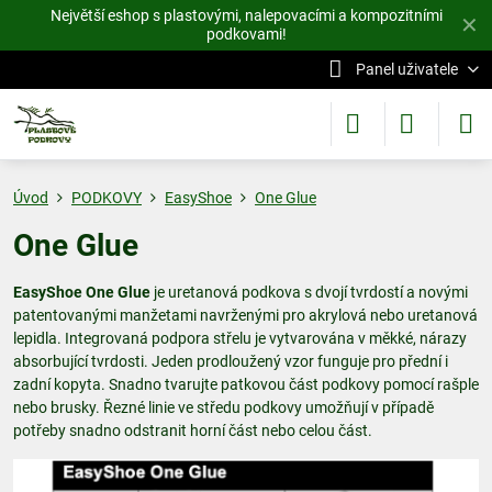
Největší eshop s plastovými, nalepovacími a kompozitními
✕
podkovami!
Panel uživatele
Úvod
PODKOVY
EasyShoe
One Glue
One Glue
EasyShoe One Glue
je uretanová podkova s dvojí tvrdostí a novými
patentovanými manžetami navrženými pro akrylová nebo uretanová
lepidla. Integrovaná podpora střelu je vytvarována v měkké, nárazy
absorbující tvrdosti. Jeden prodloužený vzor funguje pro přední i
zadní kopyta. Snadno tvarujte patkovou část podkovy pomocí rašple
nebo brusky. Řezné linie ve středu podkovy umožňují v případě
potřeby snadno odstranit horní část nebo celou část.