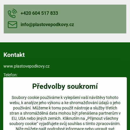
+420 604 517 833
info​@plastovepodkovy​.cz
Kontakt
www.plastovepodkovy.cz
Telefon:
+420 604 517 833
Předvolby soukromí
E-mail:
info@plastovepodkovy.cz
Soubory cookie používáme k vylepšení vaší návštěvy tohoto
webu, k analýze jeho výkonu a ke shromažďování údajů o jeho
používání. Můžeme k tomu použít nástroje a služby třetích
Odkazy
stran a shromážděná data mohou být přenášena partnerům v
EU, USA nebo jiných zemích. Kliknutím na „Přijmout všechny
soubory cookie“ vyjadřujete svůj souhlas s tímto zpracováním.
Najdete nás:
Níže můžete najít podrobné informace nebo upravit své