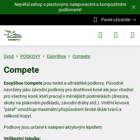
Největší eshop s plastovými, nalepovacími a kompozitními
✕
podkovami!
Panel uživatele
Úvod
PODKOVY
EasyShoe
Compete
Compete
EasyShoe Compete
jsou tenké a ultralehké podkovy. Původně
navrženy jako závodní podkovy pro dostihové koně ale jsou vhodné
pro všechny koně, kteří pracují v mírnějších podmínkách (drezúra,
skoky na pískovém podkladu, závodní dráhy atd.). Vnitřní kovová
"páteř" umožňuje maximální přizpůsobení široké škále tvarů a
velikostí kopyt.
Podkovy jsou určené k nalepení akrylovým lepidlem
Velikostní tabulka: