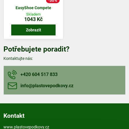
30%
EasyShoe Compete
Skladem
1043 Kč
Zobrazit
Potřebujete poradit?
Kontaktujte nás:
+420 604 517 833
info​@plastovepodkovy​.cz
Kontakt
www.plastovepodkovy.cz