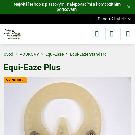
Největší eshop s plastovými, nalepovacími a kompozitními
✕
podkovami!
Panel uživatele
Úvod
PODKOVY
Equi-Eaze
Equi-Eaze Standard
Equi-Eaze Plus
VÝPRODEJ