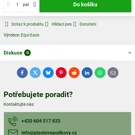
Do košíku
pár
Dotaz k produktu
Hlídací pes
Doručení
Výrobce:
Equi-Eaze
Diskuse
0
Facebook
Twitter
Bluesky
Pinterest
Reddit
LinkedIn
WhatsApp
E-
mail
Potřebujete poradit?
Kontaktujte nás:
+420 604 517 833
info​@plastovepodkovy​.cz