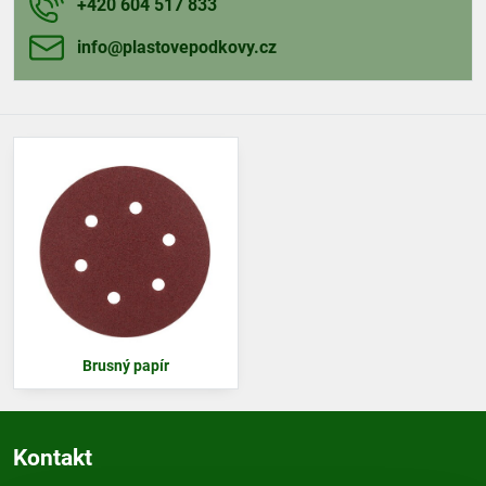
+420 604 517 833
info​@plastovepodkovy​.cz
Brusný papír
Kontakt