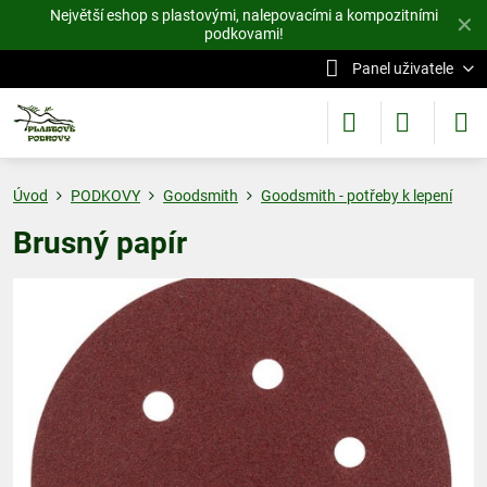
Největší eshop s plastovými, nalepovacími a kompozitními
✕
podkovami!
Panel uživatele
Úvod
PODKOVY
Goodsmith
Goodsmith - potřeby k lepení
Brusný papír