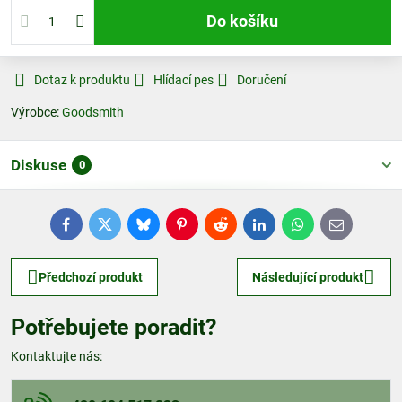
Do košíku
Dotaz k produktu
Hlídací pes
Doručení
Výrobce:
Goodsmith
Diskuse
0
Facebook
Twitter
Bluesky
Pinterest
Reddit
LinkedIn
WhatsApp
E-
mail
Předchozí produkt
Následující produkt
Potřebujete poradit?
Kontaktujte nás: