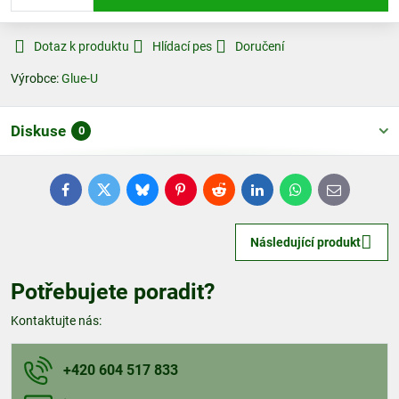
Dotaz k produktu
Hlídací pes
Doručení
Výrobce:
Glue-U
Diskuse
0
Facebook
Twitter
Bluesky
Pinterest
Reddit
LinkedIn
WhatsApp
E-
mail
Následující produkt
Potřebujete poradit?
Kontaktujte nás:
+420 604 517 833