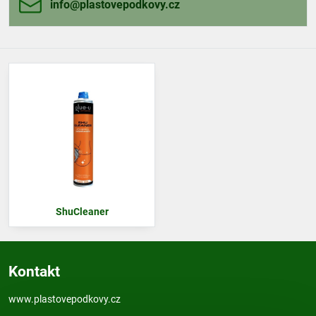
info​@plastovepodkovy​.cz
ShuCleaner
Kontakt
www.plastovepodkovy.cz