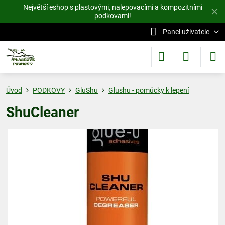
Největší eshop s plastovými, nalepovacími a kompozitními
✕
podkovami!
Panel uživatele
Úvod
PODKOVY
GluShu
Glushu - pomůcky k lepení
ShuCleaner