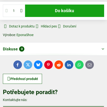
Do košíku
Dotaz k produktu
Hlídací pes
Doručení
Výrobce:
EponaShoe
Diskuse
0
Facebook
Twitter
Bluesky
Pinterest
Reddit
LinkedIn
WhatsApp
E-
mail
Předchozí produkt
Potřebujete poradit?
Kontaktujte nás: