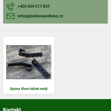
+420 604 517 833
info​@plastovepodkovy​.cz
Epona Shoe háček malý
Kontakt