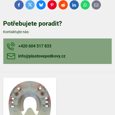
Facebook
Twitter
Bluesky
Pinterest
Reddit
LinkedIn
WhatsApp
E-
mail
Potřebujete poradit?
Kontaktujte nás:
+420 604 517 833
info​@plastovepodkovy​.cz