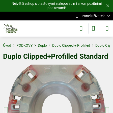
Největší eshop s plastovými, nalepovacími a kompozitními
✕
podkovami!
Panel uživatele
Úvod
PODKOVY
Duplo
Duplo Clipped + Profilled
Duplo Clip
Duplo Clipped+Profilled Standard