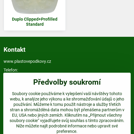
Duplo Clipped+Profilled
Standard
Kontakt
www.plastovepodkovy.cz
Telefon:
+420 604 517 833
Předvolby soukromí
E-mail:
info@plastovepodkovy.cz
Soubory cookie používáme k vylepšení vaší návštěvy tohoto
webu, k analýze jeho výkonu a ke shromažďování údajů o jeho
používání. Můžeme k tomu použít nástroje a služby třetích
Odkazy
stran a shromážděná data mohou být přenášena partnerům v
EU, USA nebo jiných zemích. Kliknutím na „Přijmout všechny
soubory cookie“ vyjadřujete svůj souhlas s tímto zpracováním.
Najdete nás:
Níže můžete najít podrobné informace nebo upravit své
preference.