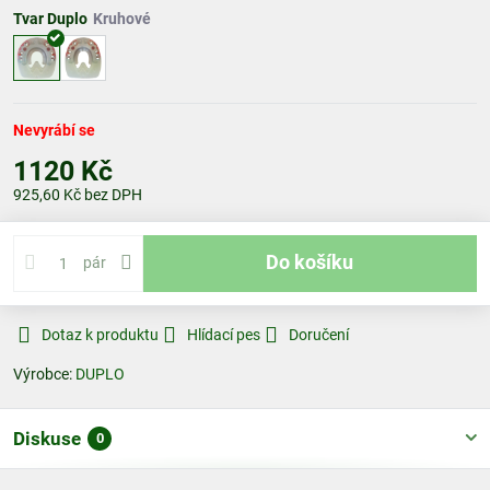
Tvar Duplo
Nevyrábí se
1120 Kč
925,60 Kč
bez DPH
Do košíku
pár
Dotaz k produktu
Hlídací pes
Doručení
Výrobce:
DUPLO
Diskuse
0