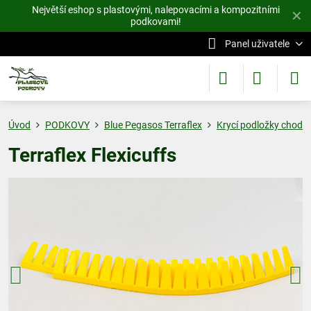
Největší eshop s plastovými, nalepovacími a kompozitními
✕
podkovami!
Panel uživatele
Úvod
PODKOVY
Blue Pegasos Terraflex
Krycí podložky chodi
Terraflex Flexicuffs