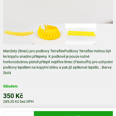
Manžety (límec) pro podkovy TerraflexPodkovy Terraflex mohou být
ke kopytu snadno přilepeny. K podkově je pouze nutné
horkovzdušnou pistolí přilepit nejdříve límec (Flexicuffs) pro uchycení
podkovy lepidlem na kopytní stěnu a pak již aplikovat lepidlo...Barva:
žlutá
Skladem
350 Kč
289,30 Kč
bez DPH