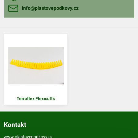
info​@plastovepodkovy​.cz
Terraflex Flexicuffs
Kontakt
www.plastovepodkovy.cz