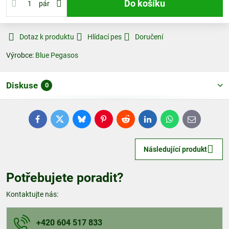
Do košíku
pár
Dotaz k produktu
Hlídací pes
Doručení
Výrobce:
Blue Pegasos
Diskuse
0
Facebook
Twitter
Bluesky
Pinterest
Reddit
LinkedIn
WhatsApp
E-
mail
Následující produkt
Potřebujete poradit?
Kontaktujte nás:
+420 604 517 833