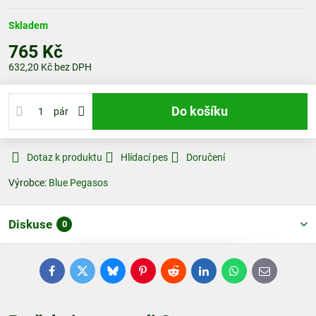
Skladem
765 Kč
632,20 Kč
bez DPH
Do košíku
pár
Dotaz k produktu
Hlídací pes
Doručení
Výrobce:
Blue Pegasos
Diskuse
0
Facebook
Twitter
Bluesky
Pinterest
Reddit
LinkedIn
WhatsApp
E-
mail