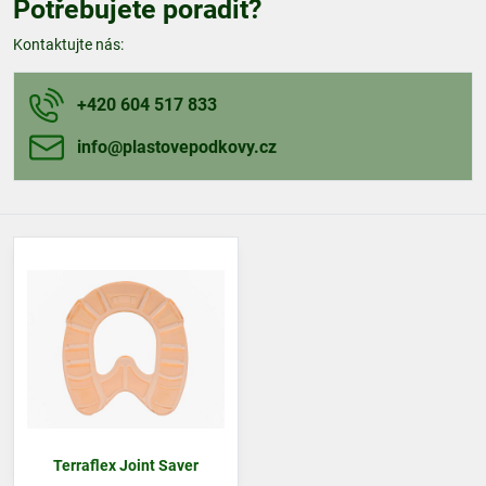
Potřebujete poradit?
Kontaktujte nás:
+420 604 517 833
info​@plastovepodkovy​.cz
Terraflex Joint Saver