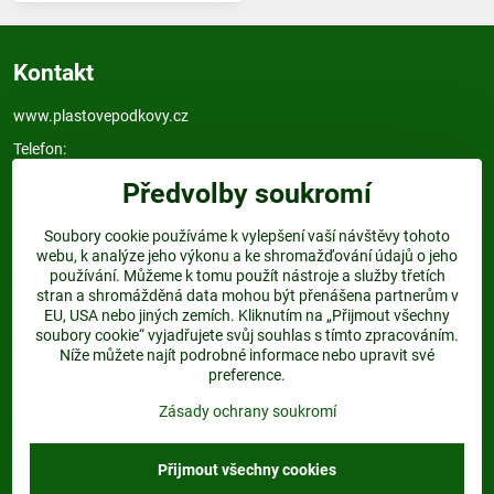
Kontakt
www.plastovepodkovy.cz
Telefon:
+420 604 517 833
Předvolby soukromí
E-mail:
info@plastovepodkovy.cz
Soubory cookie používáme k vylepšení vaší návštěvy tohoto
webu, k analýze jeho výkonu a ke shromažďování údajů o jeho
používání. Můžeme k tomu použít nástroje a služby třetích
Odkazy
stran a shromážděná data mohou být přenášena partnerům v
EU, USA nebo jiných zemích. Kliknutím na „Přijmout všechny
soubory cookie“ vyjadřujete svůj souhlas s tímto zpracováním.
Najdete nás:
Níže můžete najít podrobné informace nebo upravit své
preference.
Dejte nám follow a nenechte si ujít žádnou akci.
Zásady ochrany soukromí
Facebook
Twitter
Přijmout všechny cookies
©
2026
Copyright
Předvolby soukromí
Zásady ochrany soukromí