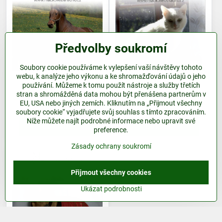
Předvolby soukromí
Soubory cookie používáme k vylepšení vaší návštěvy tohoto
webu, k analýze jeho výkonu a ke shromažďování údajů o jeho
MAGNETKY Ostrovský
MAGNETKY Ostrovský
používání. Můžeme k tomu použít nástroje a služby třetích
Macík - Luis
Macík - Albína
stran a shromážděná data mohou být přenášena partnerům v
Skladem
Skladem
EU, USA nebo jiných zemích. Kliknutím na „Přijmout všechny
30 Kč
30 Kč
soubory cookie“ vyjadřujete svůj souhlas s tímto zpracováním.
Níže můžete najít podrobné informace nebo upravit své
Do košíku
Do košíku
preference.
Zásady ochrany soukromí
Přijmout všechny cookies
Ukázat podrobnosti