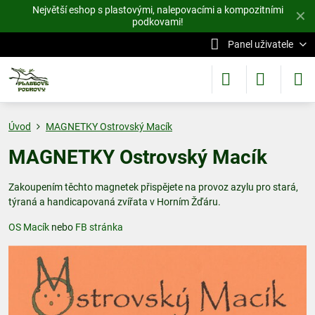
Největší eshop s plastovými, nalepovacími a kompozitními
✕
podkovami!
Panel uživatele
Úvod
MAGNETKY Ostrovský Macík
MAGNETKY Ostrovský Macík
Zakoupením těchto magnetek přispějete na provoz azylu pro stará,
týraná a handicapovaná zvířata v Horním Žďáru.
OS Macík
nebo
FB stránka