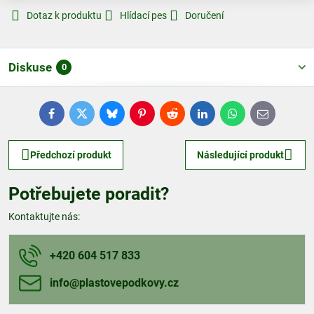
Dotaz k produktu
Hlídací pes
Doručení
Diskuse
0
Facebook
Twitter
Bluesky
Pinterest
Reddit
LinkedIn
WhatsApp
E-
mail
Předchozí produkt
Následující produkt
Potřebujete poradit?
Kontaktujte nás:
+420 604 517 833
info​@plastovepodkovy​.cz