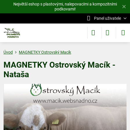
Největší eshop s plastovými, nalepovacími a kompozitními
✕
podkovami!
Panel uživatele
Úvod
MAGNETKY Ostrovský Macík
MAGNETKY Ostrovský Macík -
Nataša