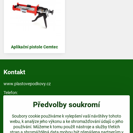
Aplikační pistole Cemtec
Kontakt
www.plastovepodkovy.cz
Telefon:
+420 604 517 833
Předvolby soukromí
E-mail:
info@plastovepodkovy.cz
Soubory cookie používáme k vylepšení vaší návštěvy tohoto
webu, k analýze jeho výkonu a ke shromažďování údajů o jeho
používání. Můžeme k tomu použít nástroje a služby třetích
Odkazy
stran a shromážděná data mohou být přenášena partnerům v