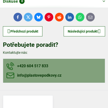
Diskuse
0
Facebook
Twitter
Bluesky
Pinterest
Reddit
LinkedIn
WhatsApp
E-
mail
Předchozí produkt
Následující produkt
Potřebujete poradit?
Kontaktujte nás:
+420 604 517 833
info​@plastovepodkovy​.cz