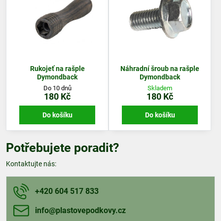
Rukojeť na rašple
Náhradní šroub na rašple
Dymondback
Dymondback
Do 10 dnů
Skladem
180 Kč
180 Kč
Do košíku
Do košíku
Potřebujete poradit?
Kontaktujte nás:
+420 604 517 833
info​@plastovepodkovy​.cz