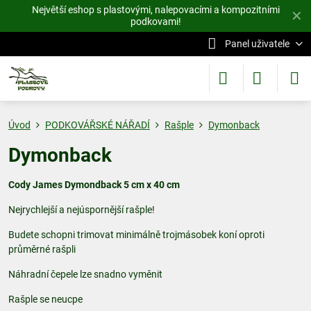
Největší eshop s plastovými, nalepovacími a kompozitními
✕
podkovami!
Panel uživatele
Úvod
PODKOVÁŘSKÉ NÁŘADÍ
Rašple
Dymonback
Dymonback
Cody James Dymondback 5 cm x 40 cm
Nejrychlejší a nejúspornější rašple!
Budete schopni trimovat minimálně trojmásobek koní oproti
průměrné rašpli
Náhradní čepele lze snadno vyměnit
Rašple se neucpe