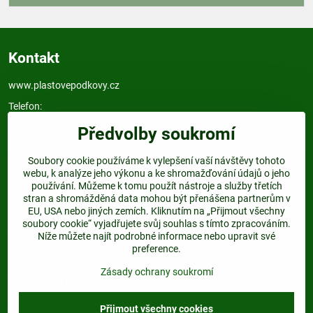
Kontakt
www.plastovepodkovy.cz
Telefon:
+420 604 517 833
Předvolby soukromí
E-mail:
info@plastovepodkovy.cz
Soubory cookie používáme k vylepšení vaší návštěvy tohoto
webu, k analýze jeho výkonu a ke shromažďování údajů o jeho
používání. Můžeme k tomu použít nástroje a služby třetích
Odkazy
stran a shromážděná data mohou být přenášena partnerům v
EU, USA nebo jiných zemích. Kliknutím na „Přijmout všechny
soubory cookie“ vyjadřujete svůj souhlas s tímto zpracováním.
Najdete nás:
Níže můžete najít podrobné informace nebo upravit své
preference.
Dejte nám follow a nenechte si ujít žádnou akci.
Zásady ochrany soukromí
Facebook
Twitter
Přijmout všechny cookies