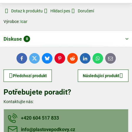
Dotaz k produktu
Hlídací pes
Doručení
Výrobce:
Icar
Diskuse
0
Facebook
Twitter
Bluesky
Pinterest
Reddit
LinkedIn
WhatsApp
E-
mail
Předchozí produkt
Následující produkt
Potřebujete poradit?
Kontaktujte nás:
+420 604 517 833
info​@plastovepodkovy​.cz