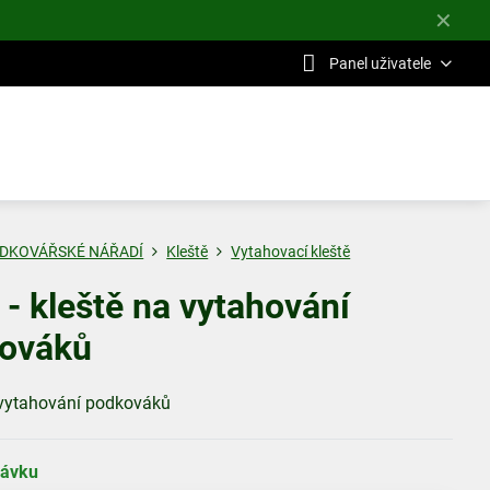
✕
Panel uživatele
DKOVÁŘSKÉ NÁŘADÍ
Kleště
Vytahovací kleště
 - kleště na vytahování
ováků
 vytahování podkováků
návku