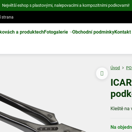
Největší eshop s plastovými, nalepovacími a kompozitními podkovami!
í strana
kovách a produktech
Fotogalerie
Obchodní podmínky
Kontakt
Úvod
PO
ICAR
podk
Kleště na
Na objed