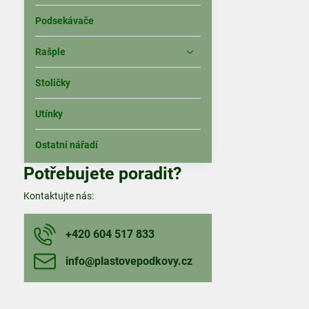
Podsekávače
Rašple
Stoličky
Utínky
Ostatní nářadí
Potřebujete poradit?
Kontaktujte nás:
+420 604 517 833
info​@plastovepodkovy​.cz