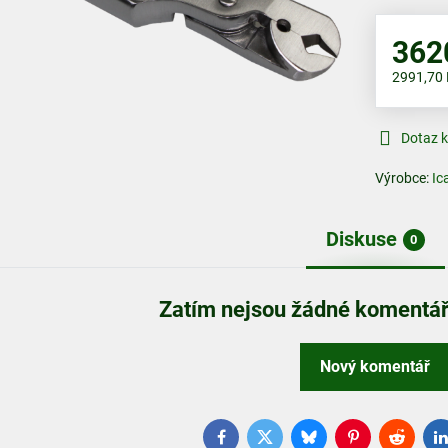
362
2991,70
Dotaz 
Výrobce:
Ic
Diskuse
0
Zatím nejsou žádné komentáře
Nový komentář
Facebook
Twitter
Bluesky
Pinterest
Reddit
L