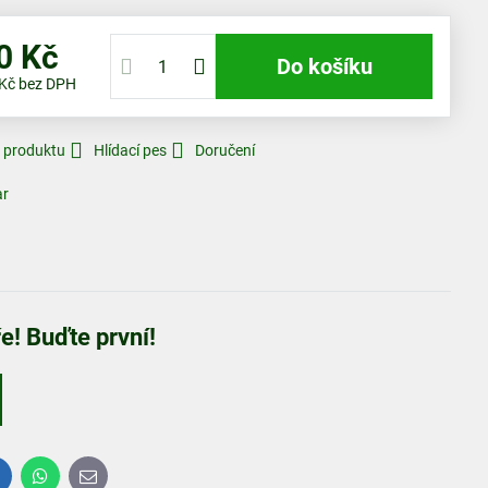
0 Kč
Do košíku
 Kč
bez DPH
k produktu
Hlídací pes
Doručení
ar
! Buďte první!
inkedIn
WhatsApp
E-