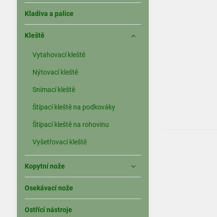
Kladiva a palice
Kleště
Vytahovací kleště
Nýtovací kleště
Snímací kleště
Štípací kleště na podkováky
Štípací kleště na rohovinu
Vyšetřovací kleště
Kopytní nože
Osekávací nože
Ostřící nástroje