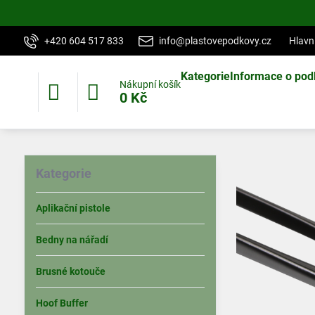
+420 604 517 833
info@plastovepodkovy.cz
Hlavn
Kategorie
Informace o pod
Nákupní košík
0 Kč
Kategorie
Aplikační pistole
Bedny na nářadí
Brusné kotouče
Hoof Buffer