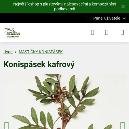
Největší eshop s plastovými, nalepovacími a kompozitními
✕
podkovami!
Panel uživatele
Úvod
MASTIČKY KONISPÁSEK
Konispásek kafrový