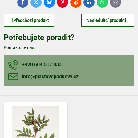
Facebook
Twitter
Bluesky
Pinterest
Reddit
LinkedIn
WhatsApp
E-
mail
Předchozí produkt
Následující produkt
Potřebujete poradit?
Kontaktujte nás:
+420 604 517 833
info​@plastovepodkovy​.cz