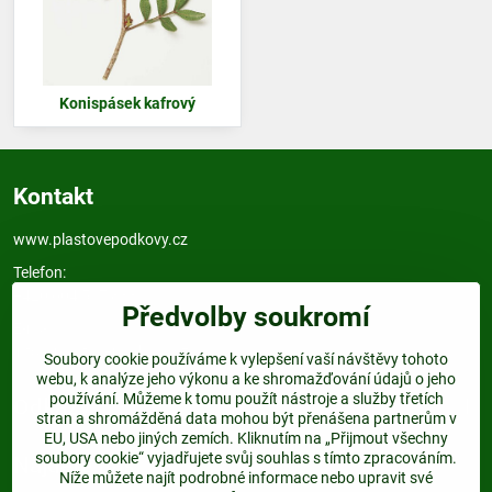
Konispásek kafrový
Kontakt
www.plastovepodkovy.cz
Telefon:
+420 604 517 833
Předvolby soukromí
E-mail:
info@plastovepodkovy.cz
Soubory cookie používáme k vylepšení vaší návštěvy tohoto
webu, k analýze jeho výkonu a ke shromažďování údajů o jeho
používání. Můžeme k tomu použít nástroje a služby třetích
Odkazy
stran a shromážděná data mohou být přenášena partnerům v
EU, USA nebo jiných zemích. Kliknutím na „Přijmout všechny
soubory cookie“ vyjadřujete svůj souhlas s tímto zpracováním.
Najdete nás:
Níže můžete najít podrobné informace nebo upravit své