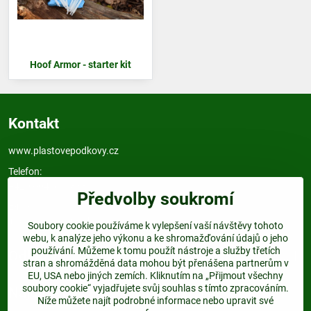
Hoof Armor - starter kit
Kontakt
www.plastovepodkovy.cz
Telefon:
+420 604 517 833
Předvolby soukromí
E-mail:
info@plastovepodkovy.cz
Soubory cookie používáme k vylepšení vaší návštěvy tohoto
webu, k analýze jeho výkonu a ke shromažďování údajů o jeho
používání. Můžeme k tomu použít nástroje a služby třetích
Odkazy
stran a shromážděná data mohou být přenášena partnerům v
EU, USA nebo jiných zemích. Kliknutím na „Přijmout všechny
soubory cookie“ vyjadřujete svůj souhlas s tímto zpracováním.
Najdete nás:
Níže můžete najít podrobné informace nebo upravit své