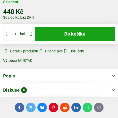
Skladem
440 Kč
363,60 Kč
bez DPH
Do košíku
bal.
Dotaz k produktu
Hlídací pes
Doručení
Výrobce:
MUSTAD
Popis
Diskuse
0
Facebook
Twitter
Bluesky
Pinterest
Reddit
LinkedIn
WhatsApp
E-
mail