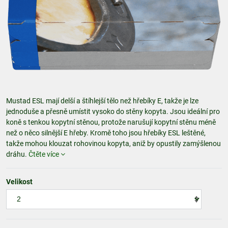
Mustad ESL mají delší a štíhlejší tělo než hřebíky E, takže je lze
jednoduše a přesně umístit vysoko do stěny kopyta. Jsou ideální pro
koně s tenkou kopytní stěnou, protože narušují kopytní stěnu méně
než o něco silnější E hřeby. Kromě toho jsou hřebíky ESL leštěné,
takže mohou klouzat rohovinou kopyta, aniž by opustily zamýšlenou
dráhu.
Čtěte více
Velikost