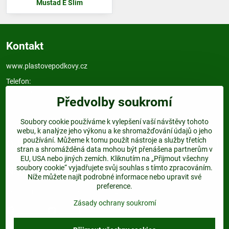
Mustad E Slim
Kontakt
www.plastovepodkovy.cz
Telefon:
+420 604 517 833
Předvolby soukromí
E-mail:
info@plastovepodkovy.cz
Soubory cookie používáme k vylepšení vaší návštěvy tohoto
webu, k analýze jeho výkonu a ke shromažďování údajů o jeho
používání. Můžeme k tomu použít nástroje a služby třetích
Odkazy
stran a shromážděná data mohou být přenášena partnerům v
EU, USA nebo jiných zemích. Kliknutím na „Přijmout všechny
soubory cookie“ vyjadřujete svůj souhlas s tímto zpracováním.
Najdete nás:
Níže můžete najít podrobné informace nebo upravit své
preference.
Dejte nám follow a nenechte si ujít žádnou akci.
Zásady ochrany soukromí
Facebook
Twitter