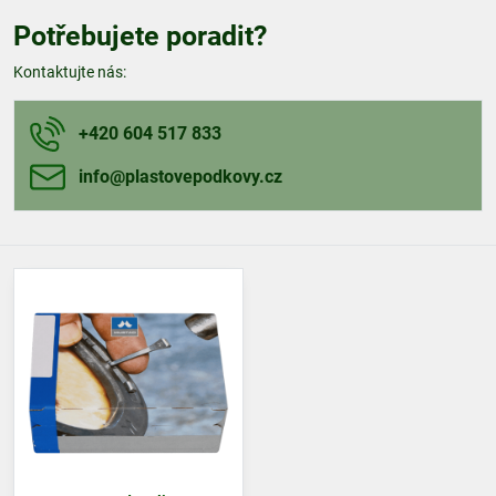
Potřebujete poradit?
Kontaktujte nás:
+420 604 517 833
info​@plastovepodkovy​.cz