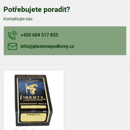
Potřebujete poradit?
Kontaktujte nás:
+420 604 517 833
info​@plastovepodkovy​.cz