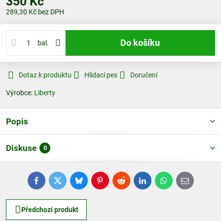
350 Kč
289,30 Kč
bez DPH
Do košíku
bal.
Dotaz k produktu
Hlídací pes
Doručení
Výrobce:
Liberty
Popis
Diskuse
0
Facebook
Twitter
Bluesky
Pinterest
Reddit
LinkedIn
WhatsApp
E-
mail
Předchozí produkt