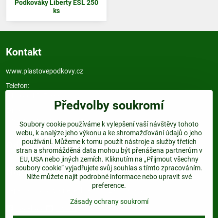
Podkováky Liberty ESL 250
ks
Kontakt
www.plastovepodkovy.cz
Telefon:
+420 604 517 833
Předvolby soukromí
E-mail:
info@plastovepodkovy.cz
Soubory cookie používáme k vylepšení vaší návštěvy tohoto
webu, k analýze jeho výkonu a ke shromažďování údajů o jeho
používání. Můžeme k tomu použít nástroje a služby třetích
Odkazy
stran a shromážděná data mohou být přenášena partnerům v
EU, USA nebo jiných zemích. Kliknutím na „Přijmout všechny
soubory cookie“ vyjadřujete svůj souhlas s tímto zpracováním.
Najdete nás:
Níže můžete najít podrobné informace nebo upravit své
preference.
Dejte nám follow a nenechte si ujít žádnou akci.
Zásady ochrany soukromí
Facebook
Twitter