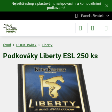
Největší eshop s plastovými, nalepovacími a kompozitními
✕
podkovami!
Panel uživatele
Úvod
PODKOVÁKY
Liberty
Podkováky Liberty ESL 250 ks