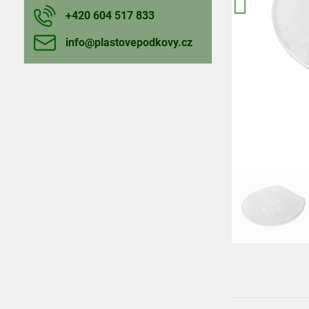
+420 604 517 833
info​@plastovepodkovy​.cz