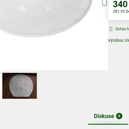
340
281 Kč
b
Dotaz 
Výrobce:
Gl
Diskuse
0