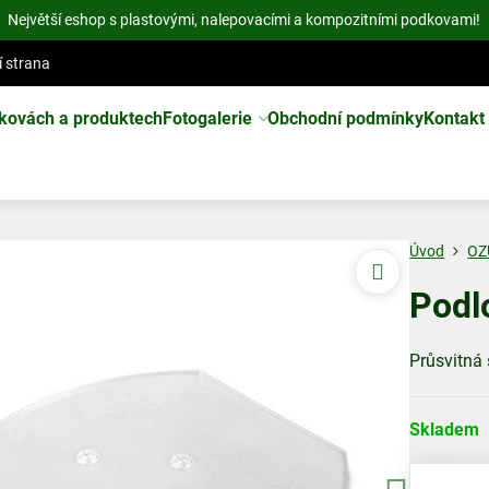
Největší eshop s plastovými, nalepovacími a kompozitními podkovami!
í strana
kovách a produktech
Fotogalerie
Obchodní podmínky
Kontakt
Úvod
OZ
Podl
Průsvitná 
Skladem