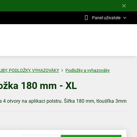
✕
Panel uživatele
UBY, PODLOŽKY, VYHAZOVÁKY
Podložky a vyhazováky
ožka 180 mm - XL
s 4 otvory na aplikaci polstru. Šířka 180 mm, tloušťka 3mm