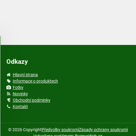
Odkazy
Hlavní strana
Informace o produktech
Fotky
Novinky
Obchodní podmínky
Kontakt
©
2026
Copyright
Předvolby soukromí
Zásady ochrany soukromí
Vytvořeno systémem:
ByznysWeb.cz