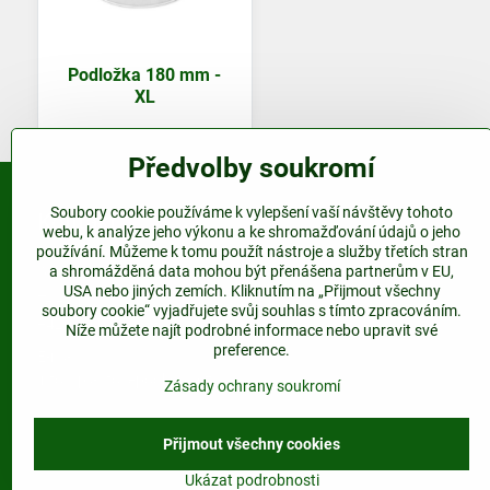
Podložka 180 mm -
XL
Předvolby soukromí
Soubory cookie používáme k vylepšení vaší návštěvy tohoto
Kontakt
webu, k analýze jeho výkonu a ke shromažďování údajů o jeho
používání. Můžeme k tomu použít nástroje a služby třetích stran
www.plastovepodkovy.cz
a shromážděná data mohou být přenášena partnerům v EU,
USA nebo jiných zemích. Kliknutím na „Přijmout všechny
Telefon:
soubory cookie“ vyjadřujete svůj souhlas s tímto zpracováním.
+420 604 517 833
Níže můžete najít podrobné informace nebo upravit své
preference.
E-mail:
info@plastovepodkovy.cz
Zásady ochrany soukromí
Přijmout všechny cookies
Ukázat podrobnosti