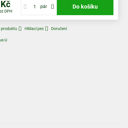
 Kč
Do košíku
pár
ez DPH
k produktu
Hlídací pes
Doručení
ue-U