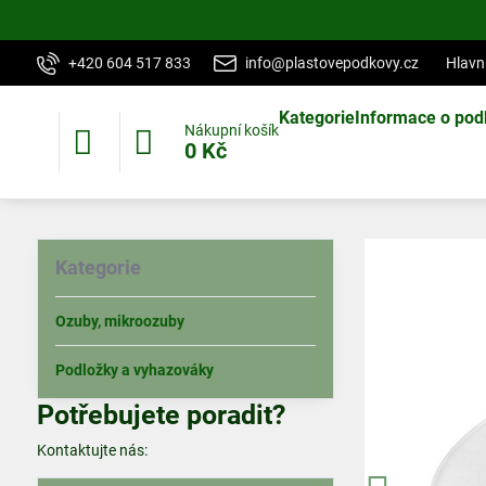
+420 604 517 833
info@plastovepodkovy.cz
Hlavn
Kategorie
Informace o pod
Nákupní košík
0 Kč
Kategorie
Ozuby, mikroozuby
Podložky a vyhazováky
Potřebujete poradit?
Kontaktujte nás: