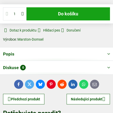
Do košíku
Dotaz k produktu
Hlídací pes
Doručení
Výrobce:
Marston-Domsel
Popis
Diskuse
0
Facebook
Twitter
Bluesky
Pinterest
Reddit
LinkedIn
WhatsApp
E-
mail
Předchozí produkt
Následující produkt