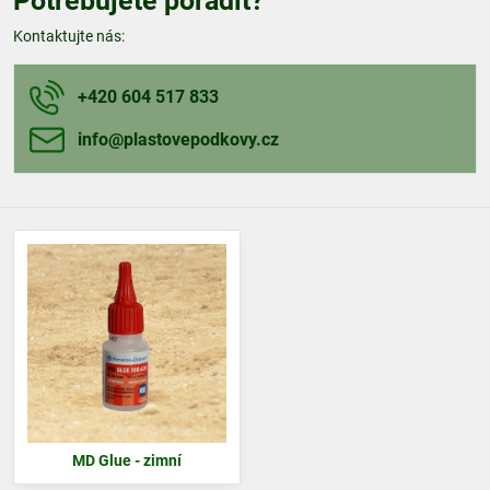
Potřebujete poradit?
Kontaktujte nás:
+420 604 517 833
info​@plastovepodkovy​.cz
MD Glue - zimní