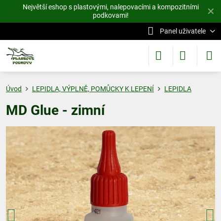
Největší eshop s plastovými, nalepovacími a kompozitními
✕
podkovami!
Panel uživatele
Úvod
LEPIDLA, VÝPLNĚ, POMŮCKY K LEPENÍ
LEPIDLA
MD Glue - zimní