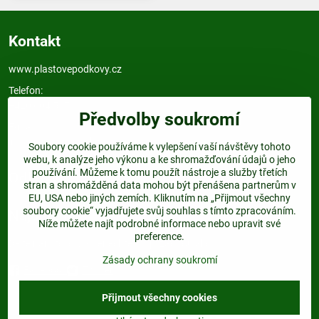
Kontakt
www.plastovepodkovy.cz
Telefon:
+420 604 517 833
Předvolby soukromí
E-mail:
info@plastovepodkovy.cz
Soubory cookie používáme k vylepšení vaší návštěvy tohoto
webu, k analýze jeho výkonu a ke shromažďování údajů o jeho
používání. Můžeme k tomu použít nástroje a služby třetích
Odkazy
stran a shromážděná data mohou být přenášena partnerům v
EU, USA nebo jiných zemích. Kliknutím na „Přijmout všechny
soubory cookie“ vyjadřujete svůj souhlas s tímto zpracováním.
Najdete nás:
Níže můžete najít podrobné informace nebo upravit své
preference.
Dejte nám follow a nenechte si ujít žádnou akci.
Zásady ochrany soukromí
Facebook
Twitter
Přijmout všechny cookies
©
2026
Copyright
Předvolby soukromí
Zásady ochrany soukromí