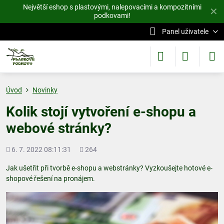
Největší eshop s plastovými, nalepovacími a kompozitními
✕
podkovami!
Panel uživatele
Úvod
Novinky
Kolik stojí vytvoření e-shopu a
webové stránky?
Přidáno
Počet
6. 7. 2022 08:11:31
264
shlédnutí
Jak ušetřit při tvorbě e-shopu a webstránky? Vyzkoušejte hotové e-
shopové řešení na pronájem.