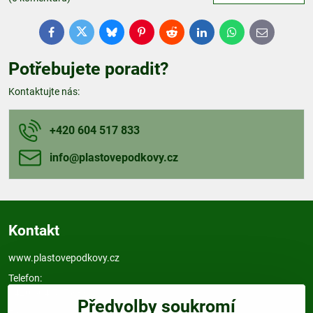
Facebook
Twitter
Bluesky
Pinterest
Reddit
LinkedIn
WhatsApp
E-
mail
Potřebujete poradit?
Kontaktujte nás:
+420 604 517 833
info​@plastovepodkovy​.cz
Kontakt
www.plastovepodkovy.cz
Telefon:
+420 604 517 833
Předvolby soukromí