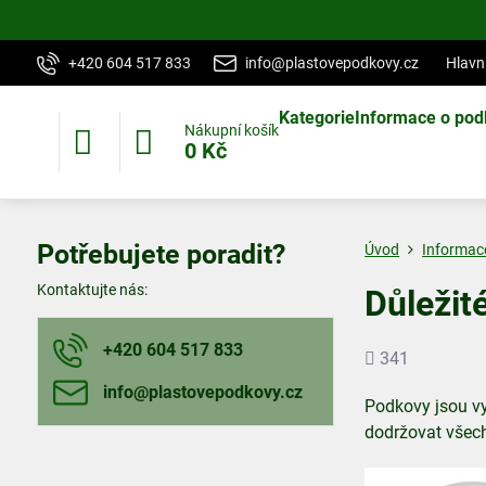
+420 604 517 833
info@plastovepodkovy.cz
Hlavn
Kategorie
Informace o pod
Nákupní košík
0 Kč
Potřebujete poradit?
Úvod
Informac
Kontaktujte nás:
Důležit
+420 604 517 833
Počet
341
shlédnutí
info​@plastovepodkovy​.cz
Podkovy jsou vy
dodržovat všec