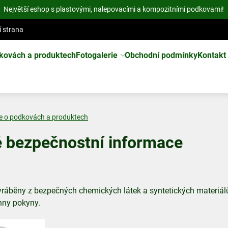
Největší eshop s plastovými, nalepovacími a kompozitními podkovami!
í strana
kovách a produktech
Fotogalerie
Obchodní podmínky
Kontakt
e o podkovách a produktech
é bezpečnostní informace
ráběny z bezpečných chemických látek a syntetických materiálů.
hny pokyny.