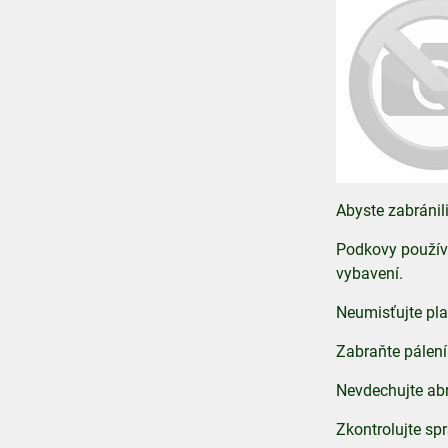
Abyste zabránil
Podkovy používe
vybavení.
Neumisťujte pl
Zabraňte pálení
Nevdechujte abr
Zkontrolujte sp