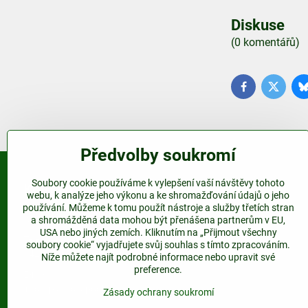
Diskuse
(0 komentářů)
Facebook
Twitter
Předvolby soukromí
Soubory cookie používáme k vylepšení vaší návštěvy tohoto
Kontakt
webu, k analýze jeho výkonu a ke shromažďování údajů o jeho
používání. Můžeme k tomu použít nástroje a služby třetích stran
www.plastovepodkovy.cz
a shromážděná data mohou být přenášena partnerům v EU,
USA nebo jiných zemích. Kliknutím na „Přijmout všechny
Telefon:
soubory cookie“ vyjadřujete svůj souhlas s tímto zpracováním.
+420 604 517 833
Níže můžete najít podrobné informace nebo upravit své
preference.
E-mail:
info@plastovepodkovy.cz
Zásady ochrany soukromí