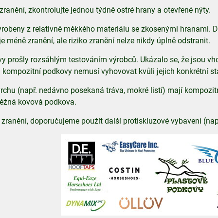
ranění, zkontrolujte jednou týdně ostré hrany a otevřené nýty.
robeny z relativně měkkého materiálu se zkosenými hranami. D
e méně zranění, ale riziko zranění nelze nikdy úplně odstranit.
y prošly rozsáhlým testováním výrobců. Ukázalo se, že jsou v
i kompozitní podkovy nemusí vyhovovat kvůli jejich konkrétní 
chu (např. nedávno posekaná tráva, mokré listí) mají kompozitní
ěžná kovová podkova.
 zranění, doporučujeme použít další protiskluzové vybavení (nap