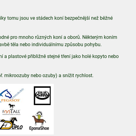
íky tomu jsou ve stádech koní bezpečnější než běžné
hodné pro mnoho různých koní a oborů. Některým koním
stavbě těla nebo individuálnímu způsobu pohybu.
 a plastové přibližně stejné tření jako holé kopyto nebo
ř. mikroozuby nebo ozuby) a snížit rychlost.