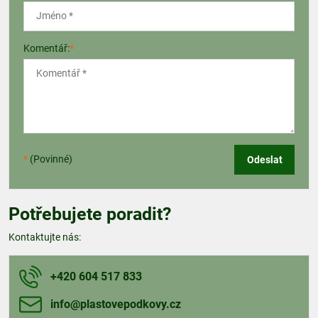
Komentář:
*
*
(Povinné)
Odeslat
Potřebujete poradit?
Kontaktujte nás:
+420 604 517 833
info​@plastovepodkovy​.cz