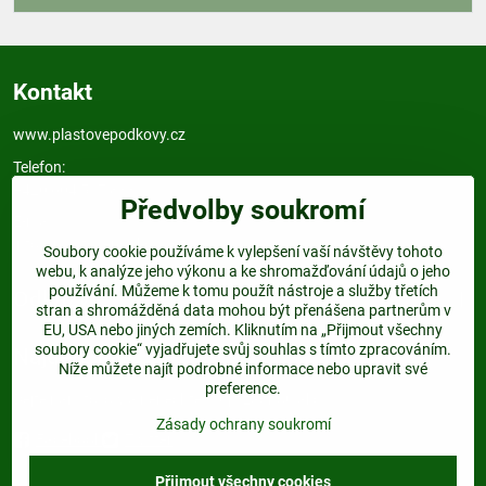
Kontakt
www.plastovepodkovy.cz
Telefon:
+420 604 517 833
Předvolby soukromí
E-mail:
info@plastovepodkovy.cz
Soubory cookie používáme k vylepšení vaší návštěvy tohoto
webu, k analýze jeho výkonu a ke shromažďování údajů o jeho
používání. Můžeme k tomu použít nástroje a služby třetích
Odkazy
stran a shromážděná data mohou být přenášena partnerům v
EU, USA nebo jiných zemích. Kliknutím na „Přijmout všechny
soubory cookie“ vyjadřujete svůj souhlas s tímto zpracováním.
Najdete nás:
Níže můžete najít podrobné informace nebo upravit své
preference.
Dejte nám follow a nenechte si ujít žádnou akci.
Zásady ochrany soukromí
Facebook
Twitter
Přijmout všechny cookies