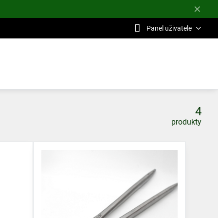
✕
Panel uživatele
4
produkty