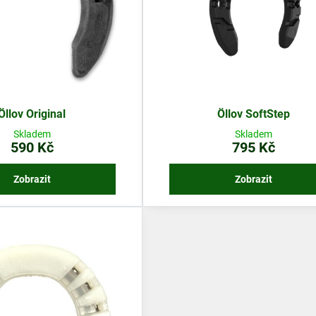
Öllov Original
Öllov SoftStep
Skladem
Skladem
590 Kč
795 Kč
Zobrazit
Zobrazit