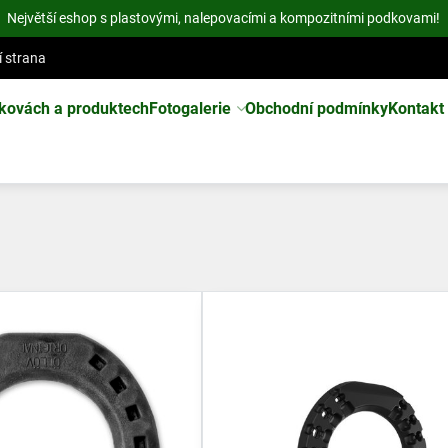
Největší eshop s plastovými, nalepovacími a kompozitními podkovami!
í strana
kovách a produktech
Fotogalerie
Obchodní podmínky
Kontakt