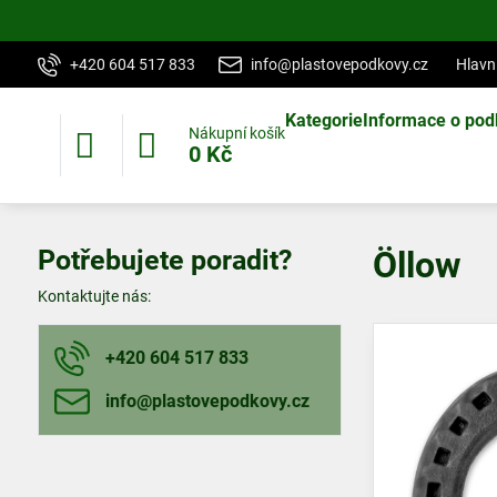
+420 604 517 833
info@plastovepodkovy.cz
Hlavn
Kategorie
Informace o pod
Nákupní košík
0 Kč
Potřebujete poradit?
Öllow
Kontaktujte nás:
+420 604 517 833
info​@plastovepodkovy​.cz